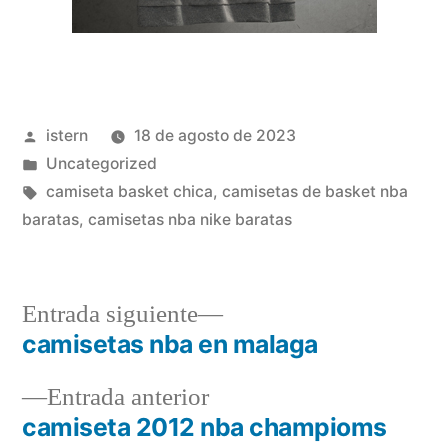
Publicado
istern
18 de agosto de 2023
por
Publicado
Uncategorized
en
Etiquetas:
camiseta basket chica
,
camisetas de basket nba
baratas
,
camisetas nba nike baratas
Entrada
Entrada siguiente
siguiente:
camisetas nba en malaga
Navegación
Entrada
Entrada anterior
de
anterior:
camiseta 2012 nba champioms