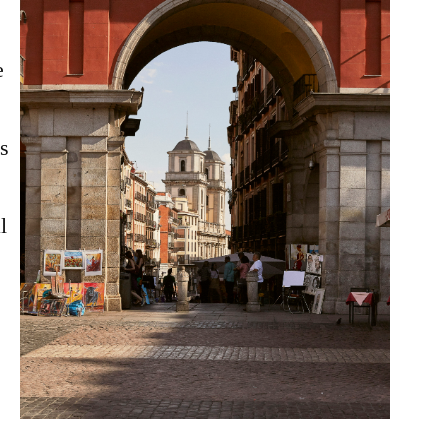
e
s
l