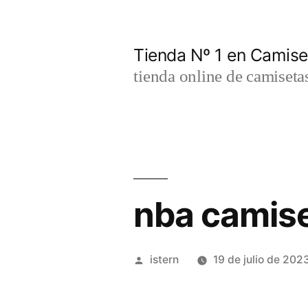
Saltar
al
Tienda Nº 1 en Camis
contenido
tienda online de camiseta
nba camis
Publicado
istern
19 de julio de 202
por