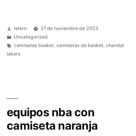
tu
camiseta
Publicado
istern
21 de noviembre de 2023
nba»
por
Publicado
Uncategorized
en
Etiquetas:
camisetas basket
,
camisetas de basket
,
chandal
lakers
equipos nba con
camiseta naranja