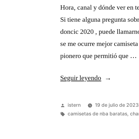
Hora, canal y dónde ver en t
Si tiene alguna pregunta sob
doncic 2020 , puede llamarnos
se me ocurre mejor camiseta 
pionero que permitió que …
«camiseta
Seguir leyendo
kevin
durant
Publicado
istern
19 de julio de 2023
nba»
por
Etiquetas:
camisetas de nba baratas
,
cha