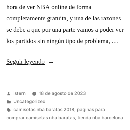
hora de ver NBA online de forma
completamente gratuita, y una de las razones
se debe a que por una parte vamos a poder ver
los partidos sin ningún tipo de problema, …
«camisetas
Seguir leyendo
nba
5xl»
Publicado
istern
18 de agosto de 2023
por
Publicado
Uncategorized
en
Etiquetas:
camisetas nba baratas 2018
,
paginas para
comprar camisetas nba baratas
,
tienda nba barcelona