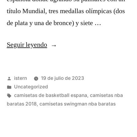
título Mundial, tres medallas olímpicas (dos
de plata y una de bronce) y siete …
«Camisetas
Seguir leyendo
NBA
Retro
Publicado
istern
19 de julio de 2023
Gold
por
Publicado
Uncategorized
Collection»
en
Etiquetas:
camisetas de basketball espana
,
camisetas nba
baratas 2018
,
camisetas swingman nba baratas