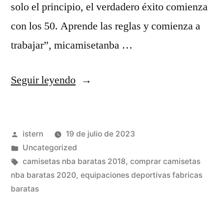
solo el principio, el verdadero éxito comienza
con los 50. Aprende las reglas y comienza a
trabajar”, micamisetanba …
«paginas
Seguir leyendo
para
pedir
Publicado
istern
19 de julio de 2023
camisetas
por
Publicado
Uncategorized
de
en
Etiquetas:
camisetas nba baratas 2018
,
comprar camisetas
baloncesto
nba baratas 2020
,
equipaciones deportivas fabricas
baratas
nba»