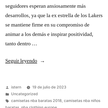
seguidores esperan ansiosamente más
desarrollos, ya que la ex estrella de los Lakers
se mantiene firme en su compromiso de
animar a los demás e inspirar positividad,
tanto dentro …
«Opiniones
Seguir leyendo
Camisetas
Nba
Publicado
istern
19 de julio de 2023
Baratas
por
Publicado
Uncategorized
Ny
en
Etiquetas:
camisetas nba baratas 2018
,
camisetas nba niños
baratas
,
nba clothing europe