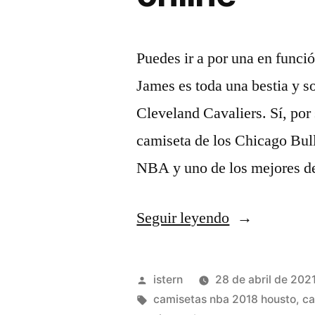
Puedes ir a por una en funci
James es toda una bestia y s
Cleveland Cavaliers. Sí, por
camiseta de los Chicago Bull
NBA y uno de los mejores d
«Comprar
Seguir leyendo
camiseta
baloncesto
Publicado
istern
28 de abril de 202
nike
por
Etiquetas:
camisetas nba 2018 housto
,
ca