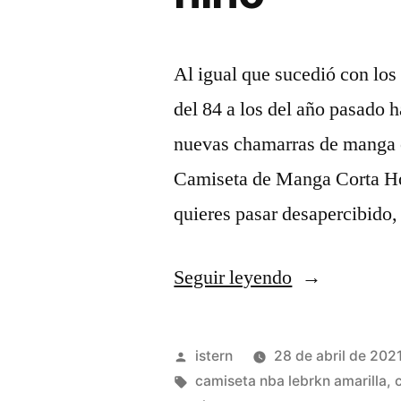
Al igual que sucedió con los
del 84 a los del año pasado h
nuevas chamarras de manga 
Camiseta de Manga Corta Ho
quieres pasar desapercibido,
«Tienda
Seguir leyendo
camisetas
de
Publicado
istern
28 de abril de 202
baloncesto
por
Etiquetas:
camiseta nba lebrkn amarilla
,