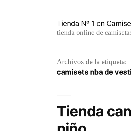
Saltar
al
Tienda Nº 1 en Camis
contenido
tienda online de camiseta
Archivos de la etiqueta:
camisets nba de vest
Tienda cam
niño