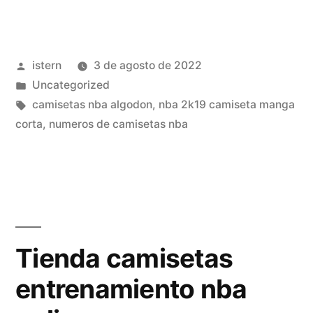
nba
baratas
Publicado
istern
3 de agosto de 2022
barata
por
Publicado
Uncategorized
venezuela»
en
Etiquetas:
camisetas nba algodon
,
nba 2k19 camiseta manga
corta
,
numeros de camisetas nba
Tienda camisetas
entrenamiento nba