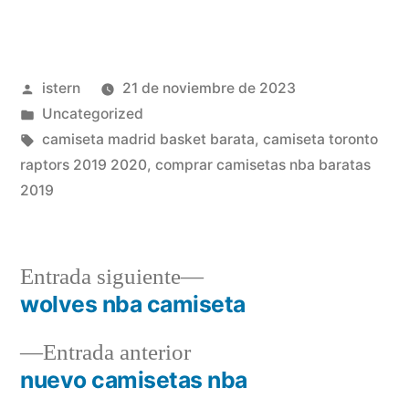
Publicado
istern
21 de noviembre de 2023
por
Publicado
Uncategorized
en
Etiquetas:
camiseta madrid basket barata
,
camiseta toronto
raptors 2019 2020
,
comprar camisetas nba baratas
2019
Entrada
Entrada siguiente
siguiente:
wolves nba camiseta
Navegación
Entrada
Entrada anterior
de
anterior:
nuevo camisetas nba
entradas