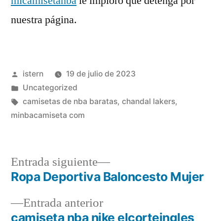
micamisetanba
le imploro que detenga por
nuestra página.
Publicado
istern
19 de julio de 2023
por
Publicado
Uncategorized
en
Etiquetas:
camisetas de nba baratas
,
chandal lakers
,
minbacamiseta com
Entrada
Entrada siguiente
siguiente:
Ropa Deportiva Baloncesto Mujer
Navegación
Entrada
Entrada anterior
de
anterior:
camiseta nba nike elcorteingles