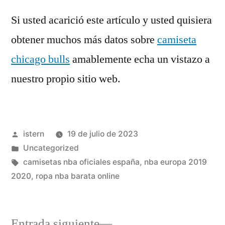
Si usted acarició este artículo y usted quisiera
obtener muchos más datos sobre
camiseta
chicago bulls
amablemente echa un vistazo a
nuestro propio sitio web.
Publicado
istern
19 de julio de 2023
por
Publicado
Uncategorized
en
Etiquetas:
camisetas nba oficiales españa
,
nba europa 2019
2020
,
ropa nba barata online
Entrada
Entrada siguiente