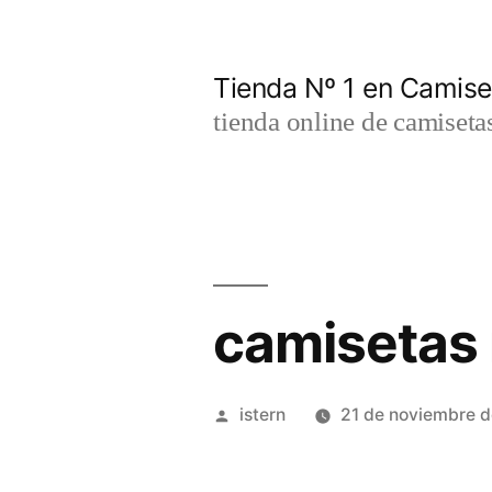
Saltar
al
Tienda Nº 1 en Camis
contenido
tienda online de camiseta
camisetas 
Publicado
istern
21 de noviembre 
por