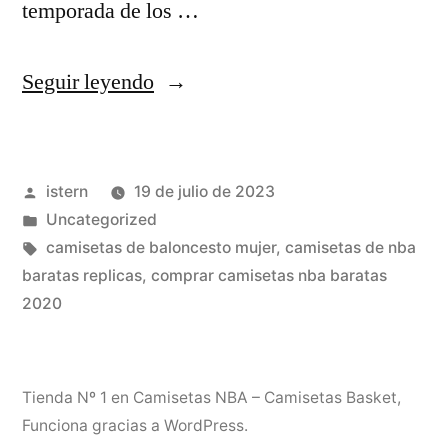
temporada de los …
«camisetas
Seguir leyendo
de
nba
Publicado
istern
19 de julio de 2023
contrareembolso»
por
Publicado
Uncategorized
en
Etiquetas:
camisetas de baloncesto mujer
,
camisetas de nba
baratas replicas
,
comprar camisetas nba baratas
2020
Tienda Nº 1 en Camisetas NBA – Camisetas Basket
,
Funciona gracias a WordPress.