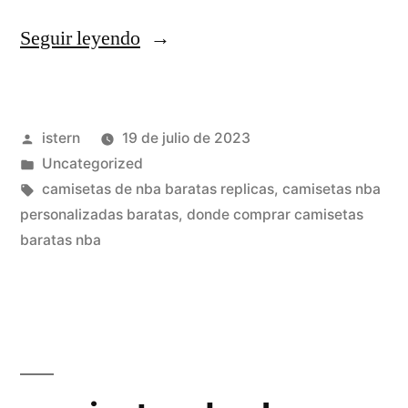
«donde
Seguir leyendo
comprar
camisetas
Publicado
istern
19 de julio de 2023
nba
por
Publicado
Uncategorized
foro»
en
Etiquetas:
camisetas de nba baratas replicas
,
camisetas nba
personalizadas baratas
,
donde comprar camisetas
baratas nba