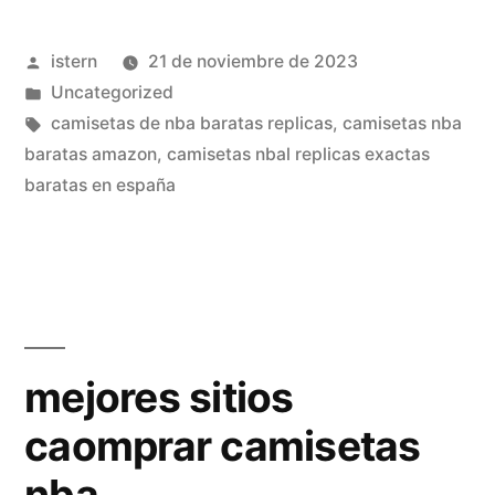
portland»
Publicado
istern
21 de noviembre de 2023
por
Publicado
Uncategorized
en
Etiquetas:
camisetas de nba baratas replicas
,
camisetas nba
baratas amazon
,
camisetas nbal replicas exactas
baratas en españa
mejores sitios
caomprar camisetas
nba