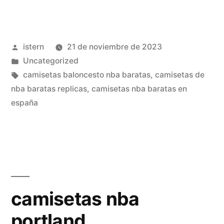
nba
retro
Publicado
istern
21 de noviembre de 2023
xavier
por
Publicado
Uncategorized
mac
en
Etiquetas:
camisetas baloncesto nba baratas
,
camisetas de
daniel»
nba baratas replicas
,
camisetas nba baratas en
españa
camisetas nba
portland