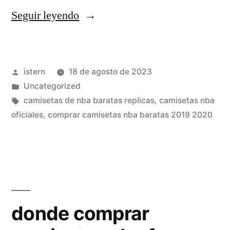
«mejores
Seguir leyendo
sitios
caomprar
Publicado
istern
18 de agosto de 2023
camisetas
por
Publicado
Uncategorized
nba»
en
Etiquetas:
camisetas de nba baratas replicas
,
camisetas nba
oficiales
,
comprar camisetas nba baratas 2019 2020
donde comprar