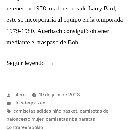
retener en 1978 los derechos de Larry Bird,
este se incorporaría al equipo en la temporada
1979-1980, Auerbach consiguió obtener
mediante el traspaso de Bob …
«Nuevas
Seguir leyendo
Camisetas
Nba
Publicado
istern
19 de julio de 2023
2023
por
Publicado
Uncategorized
2023»
en
Etiquetas:
camisetas adidas niño basket
,
camisetas de
baloncesto mujer
,
camisetas nba baratas
contrareembolso