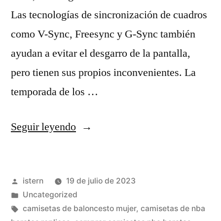
Las tecnologías de sincronización de cuadros
como V-Sync, Freesync y G-Sync también
ayudan a evitar el desgarro de la pantalla,
pero tienen sus propios inconvenientes. La
temporada de los …
«camisetas
Seguir leyendo
de
nba
Publicado
istern
19 de julio de 2023
contrareembolso»
por
Publicado
Uncategorized
en
Etiquetas:
camisetas de baloncesto mujer
,
camisetas de nba