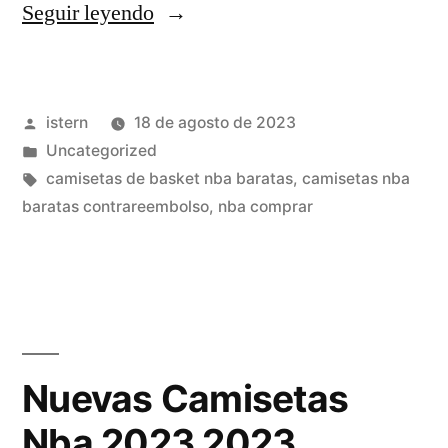
«camisetas
Seguir leyendo
adidas
nba
Publicado
istern
18 de agosto de 2023
corte
por
Publicado
Uncategorized
ingles»
en
Etiquetas:
camisetas de basket nba baratas
,
camisetas nba
baratas contrareembolso
,
nba comprar
Nuevas Camisetas
Nba 2023 2023