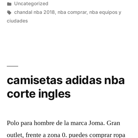
por
Publicado
Uncategorized
en
Etiquetas:
chandal nba 2018
,
nba comprar
,
nba equipos y
ciudades
camisetas adidas nba
corte ingles
Polo para hombre de la marca Joma. Gran
outlet, frente a zona 0. puedes comprar ropa