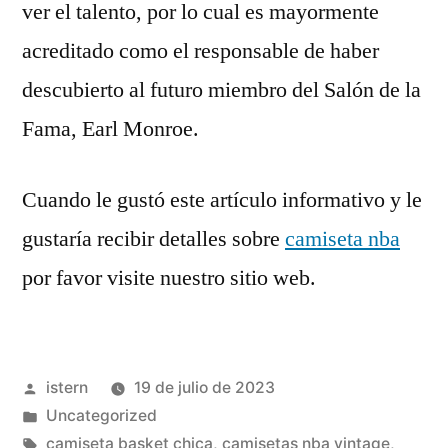
ver el talento, por lo cual es mayormente
acreditado como el responsable de haber
descubierto al futuro miembro del Salón de la
Fama, Earl Monroe.
Cuando le gustó este artículo informativo y le
gustaría recibir detalles sobre
camiseta nba
por favor visite nuestro sitio web.
Publicado
istern
19 de julio de 2023
por
Publicado
Uncategorized
en
Etiquetas:
camiseta basket chica
,
camisetas nba vintage
,