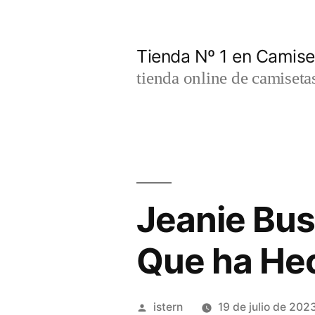
Saltar
al
Tienda Nº 1 en Camis
contenido
tienda online de camiseta
Jeanie Buss
Que ha Hec
Publicado
istern
19 de julio de 202