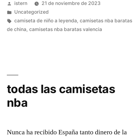
Publicado
istern
21 de noviembre de 2023
por
Publicado
Uncategorized
en
Etiquetas:
camiseta de niño a leyenda
,
camisetas nba baratas
de china
,
camisetas nba baratas valencia
todas las camisetas
nba
Nunca ha recibido España tanto dinero de la