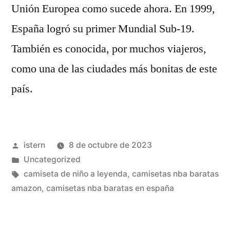
Unión Europea como sucede ahora. En 1999,
España logró su primer Mundial Sub-19.
También es conocida, por muchos viajeros,
como una de las ciudades más bonitas de este
país.
Publicado
istern
8 de octubre de 2023
por
Publicado
Uncategorized
en
Etiquetas:
camiseta de niño a leyenda
,
camisetas nba baratas
amazon
,
camisetas nba baratas en españa