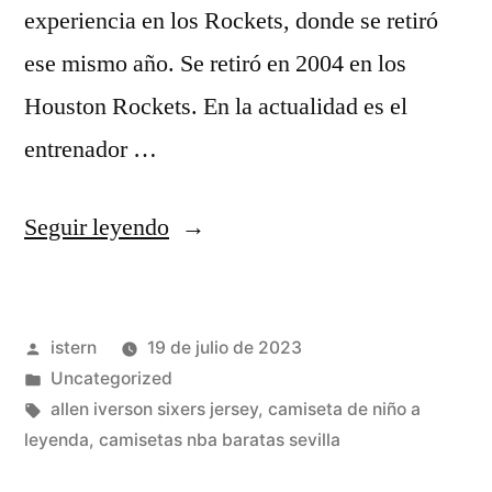
experiencia en los Rockets, donde se retiró
ese mismo año. Se retiró en 2004 en los
Houston Rockets. En la actualidad es el
entrenador …
«Jeanie
Seguir leyendo
Buss,
la
Publicado
istern
19 de julio de 2023
Propietaria
por
Publicado
Uncategorized
De
en
Etiquetas:
allen iverson sixers jersey
,
camiseta de niño a
los
leyenda
,
camisetas nba baratas sevilla
Lakers