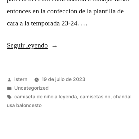
entonces en la confección de la plantilla de
cara a la temporada 23-24. …
«camiseta
Seguir leyendo
nba
manga
Publicado
istern
19 de julio de 2023
corta»
por
Publicado
Uncategorized
en
Etiquetas:
camiseta de niño a leyenda
,
camisetas nb
,
chandal
usa baloncesto