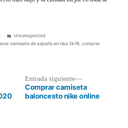
Publicado
1
Uncategorized
en
acer camiseta de españa en nba 2k18
,
comprar
a
Entrada
Entrada siguiente
r:
siguiente:
Comprar camiseta
2020
baloncesto nike online