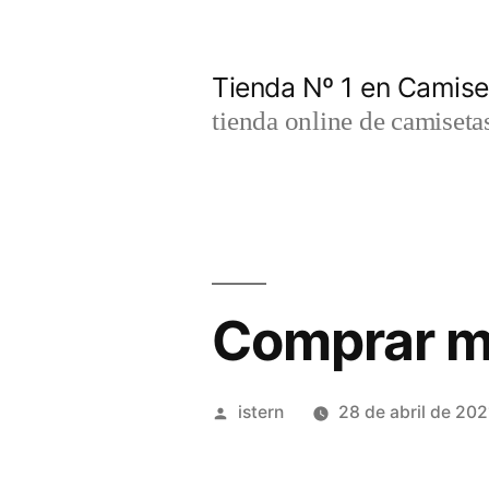
Saltar
al
Tienda Nº 1 en Camis
contenido
tienda online de camiseta
Comprar m
Publicado
istern
28 de abril de 202
por