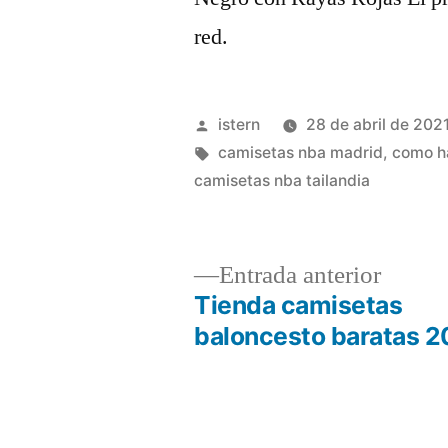
red.
Publicado
istern
28 de abril de 202
por
Etiquetas:
camisetas nba madrid
,
como h
camisetas nba tailandia
Entrad
Entrada anterior
anterio
Tienda camisetas
Navegación
baloncesto baratas 
de