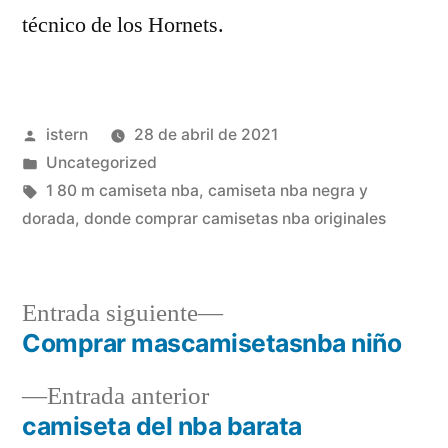
técnico de los Hornets.
Publicado
istern
28 de abril de 2021
por
Publicado
Uncategorized
en
Etiquetas:
1 80 m camiseta nba
,
camiseta nba negra y
dorada
,
donde comprar camisetas nba originales
Entrada
Entrada siguiente
siguiente:
Comprar mascamisetasnba niño
Navegación
Entrada
Entrada anterior
de
anterior:
camiseta del nba barata