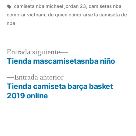
en
Etiquetas:
camiseta nba michael jordan 23
,
camisetas nba
comprar vietnam
,
de quien comprarse la camiseta de
nba
Entrada
Entrada siguiente
siguiente:
Tienda mascamisetasnba niño
Navegación
Entrada
Entrada anterior
de
anterior:
Tienda camiseta barça basket
entradas
2019 online