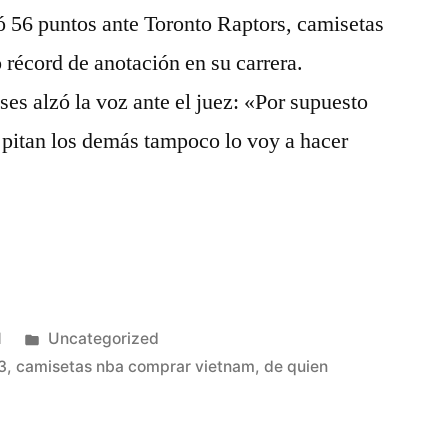
ó 56 puntos ante Toronto Raptors, camisetas
récord de anotación en su carrera.
es alzó la voz ante el juez: «Por supuesto
s pitan los demás tampoco lo voy a hacer
Publicado
1
Uncategorized
en
3
,
camisetas nba comprar vietnam
,
de quien