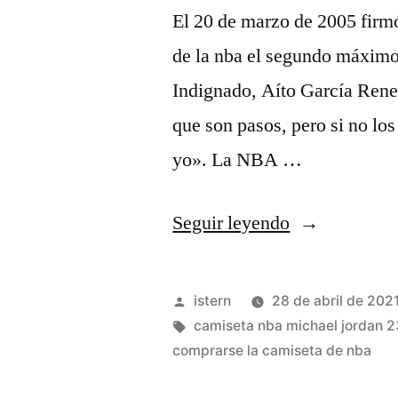
El 20 de marzo de 2005 firm
de la nba el segundo máximo 
Indignado, Aíto García Renes
que son pasos, pero si no lo
yo». La NBA …
«Comprar
Seguir leyendo
tienda
nba
Publicado
istern
28 de abril de 202
madrid
por
Etiquetas:
camiseta nba michael jordan 2
comprarse la camiseta de nba
niño»