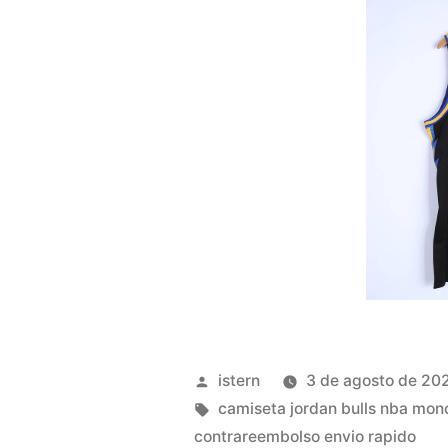
Publicado
istern
3 de agosto de 20
por
Etiquetas:
camiseta jordan bulls nba mon
contrareembolso envio rapido