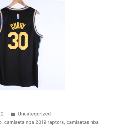
Publicado
22
Uncategorized
en
o
,
camiseta nba 2019 raptors
,
camisetas nba