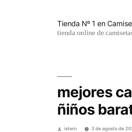
Saltar
al
Tienda Nº 1 en Camis
contenido
tienda online de camiseta
mejores ca
ñiños bara
Publicado
istern
3 de agosto de 2