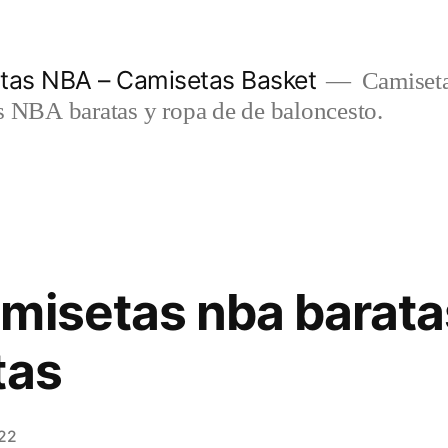
etas NBA – Camisetas Basket
Camiseta
s NBA baratas y ropa de de baloncesto.
misetas nba barata
tas
022