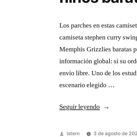
Los parches en estas camiset
camiseta stephen curry swi
Memphis Grizzlies baratas pu
información global: si su or
envío libre. Uno de los estu
escenario elegido …
«mejores
Seguir leyendo
camisetas
nba
Publicado
istern
3 de agosto de 20