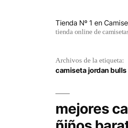
Saltar
al
Tienda Nº 1 en Camis
contenido
tienda online de camiseta
Archivos de la etiqueta:
camiseta jordan bull
mejores ca
ñiños bara