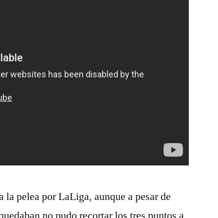
a la pelea por LaLiga, aunque a pesar de
 quedaban no pudo recortar los tres puntos a