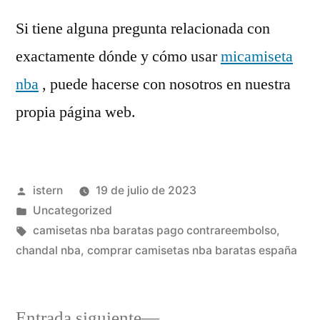
Si tiene alguna pregunta relacionada con
exactamente dónde y cómo usar
micamiseta
nba
, puede hacerse con nosotros en nuestra
propia página web.
Publicado
istern
19 de julio de 2023
por
Publicado
Uncategorized
en
Etiquetas:
camisetas nba baratas pago contrareembolso
,
chandal nba
,
comprar camisetas nba baratas españa
Entrada
Entrada siguiente