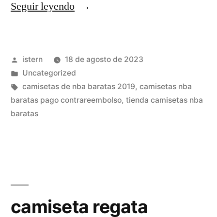
«camisetas
Seguir leyendo
san
patricio
Publicado
istern
18 de agosto de 2023
nba»
por
Publicado
Uncategorized
en
Etiquetas:
camisetas de nba baratas 2019
,
camisetas nba
baratas pago contrareembolso
,
tienda camisetas nba
baratas
camiseta regata