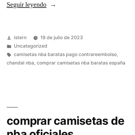
«nba
Seguir leyendo
camisetas
replicas»
Publicado
istern
19 de julio de 2023
por
Publicado
Uncategorized
en
Etiquetas:
camisetas nba baratas pago contrareembolso
,
chandal nba
,
comprar camisetas nba baratas españa
comprar camisetas de
nba oficiales