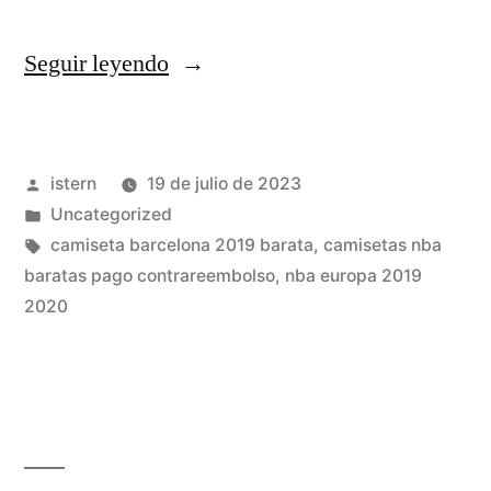
«camiseta
Seguir leyendo
regata
adidas
Publicado
istern
19 de julio de 2023
nba
por
Publicado
Uncategorized
cleveland
en
Etiquetas:
camiseta barcelona 2019 barata
,
camisetas nba
cavaliers
baratas pago contrareembolso
,
nba europa 2019
2020
masculina»