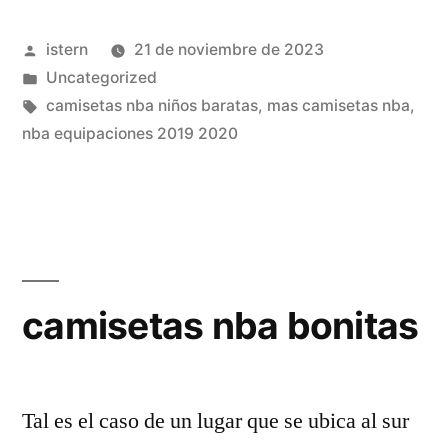
nba»
Publicado
istern
21 de noviembre de 2023
por
Publicado
Uncategorized
en
Etiquetas:
camisetas nba niños baratas
,
mas camisetas nba
,
nba equipaciones 2019 2020
camisetas nba bonitas
Tal es el caso de un lugar que se ubica al sur