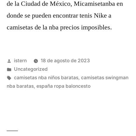
de la Ciudad de México, Micamisetanba en
donde se pueden encontrar tenis Nike a
camisetas de la nba precios imposibles.
Publicado
istern
18 de agosto de 2023
por
Publicado
Uncategorized
en
Etiquetas:
camisetas nba niños baratas
,
camisetas swingman
nba baratas
,
españa ropa baloncesto