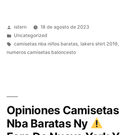
nba
75»
Publicado
istern
18 de agosto de 2023
por
Publicado
Uncategorized
en
Etiquetas:
camisetas nba niños baratas
,
lakers shirt 2019
,
numeros camisetas baloncesto
Opiniones Camisetas
Nba Baratas Ny