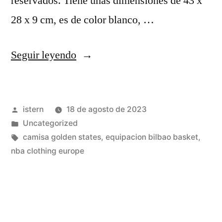
reservados. Tiene unas dimensiones de 43 x
28 x 9 cm, es de color blanco, …
«camiseta
Seguir leyendo
new
era
Publicado
istern
18 de agosto de 2023
nba
por
Publicado
Uncategorized
boston
en
Etiquetas:
camisa golden states
,
equipacion bilbao basket
,
celtics
nba clothing europe
oversized
fit
negro