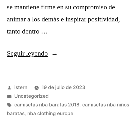
se mantiene firme en su compromiso de
animar a los demás e inspirar positividad,
tanto dentro …
«Opiniones
Seguir leyendo
Camisetas
Nba
Publicado
istern
19 de julio de 2023
Baratas
por
Publicado
Uncategorized
Ny
en
Etiquetas:
camisetas nba baratas 2018
,
camisetas nba niños
baratas
,
nba clothing europe
Foro
De