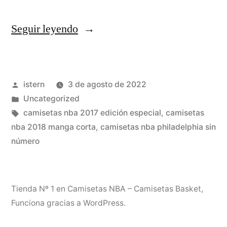
«la
Seguir leyendo
camiseta
nba
Publicado
istern
3 de agosto de 2022
baratas
por
Publicado
Uncategorized
más
en
Etiquetas:
camisetas nba 2017 edición especial
,
camisetas
barata
nba 2018 manga corta
,
camisetas nba philadelphia sin
número
gratis»
Tienda Nº 1 en Camisetas NBA – Camisetas Basket
,
Funciona gracias a WordPress.