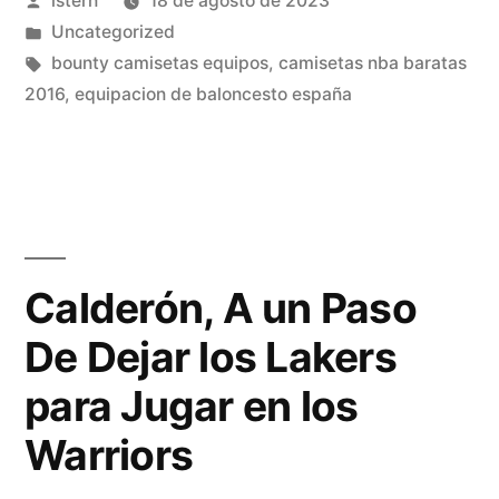
istern
18 de agosto de 2023
casera»
por
Publicado
Uncategorized
en
Etiquetas:
bounty camisetas equipos
,
camisetas nba baratas
2016
,
equipacion de baloncesto españa
Calderón, A un Paso
De Dejar los Lakers
para Jugar en los
Warriors