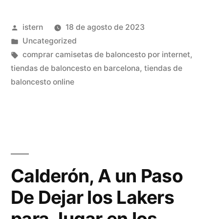
Publicado
istern
18 de agosto de 2023
por
Publicado
Uncategorized
en
Etiquetas:
comprar camisetas de baloncesto por internet
,
tiendas de baloncesto en barcelona
,
tiendas de
baloncesto online
Calderón, A un Paso
De Dejar los Lakers
para Jugar en los