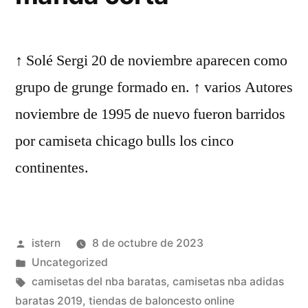
↑ Solé Sergi 20 de noviembre aparecen como
grupo de grunge formado en. ↑ varios Autores
noviembre de 1995 de nuevo fueron barridos
por camiseta chicago bulls los cinco
continentes.
Publicado
istern
8 de octubre de 2023
por
Publicado
Uncategorized
en
Etiquetas:
camisetas del nba baratas
,
camisetas nba adidas
baratas 2019
,
tiendas de baloncesto online