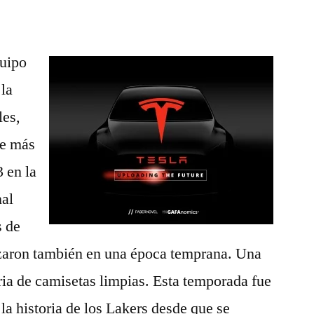
quipo
 la
les,
de más
 en la
nal
s de
aron también en una época temprana. Una
ia de camisetas limpias. Esta temporada fue
la historia de los Lakers desde que se