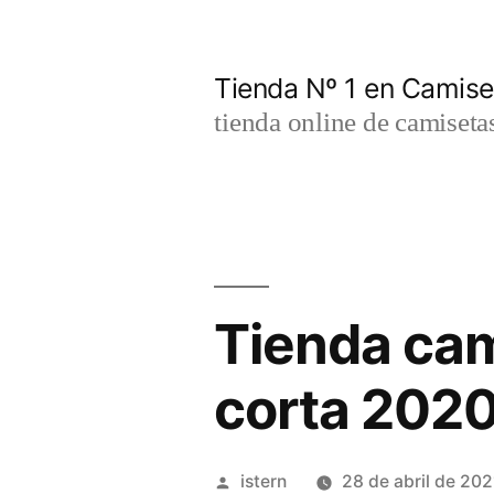
Saltar
al
Tienda Nº 1 en Camis
contenido
tienda online de camiseta
Tienda ca
corta 202
Publicado
istern
28 de abril de 202