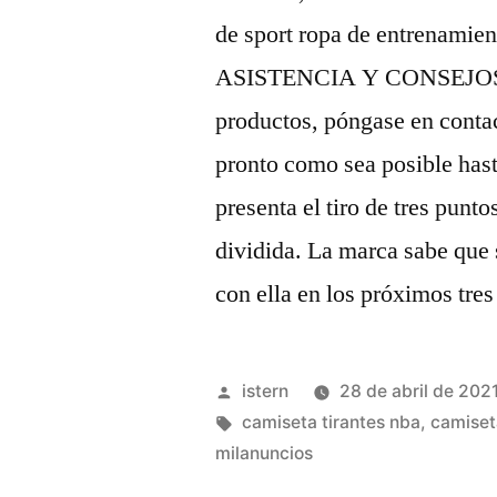
de sport ropa de entrenamie
ASISTENCIA Y CONSEJOS: Si
productos, póngase en contac
pronto como sea posible hast
presenta el tiro de tres punt
dividida. La marca sabe que 
con ella en los próximos tres
Publicado
istern
28 de abril de 202
por
Etiquetas:
camiseta tirantes nba
,
camiset
milanuncios