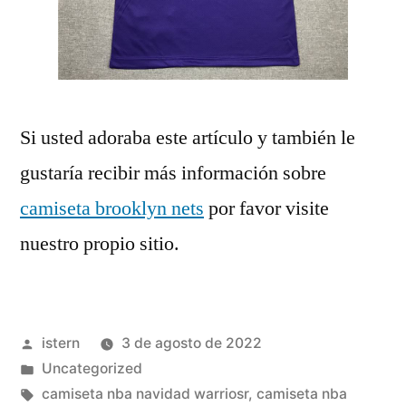
Si usted adoraba este artículo y también le
gustaría recibir más información sobre
camiseta brooklyn nets
por favor visite
nuestro propio sitio.
Publicado
istern
3 de agosto de 2022
por
Publicado
Uncategorized
en
Etiquetas:
camiseta nba navidad warriosr
,
camiseta nba