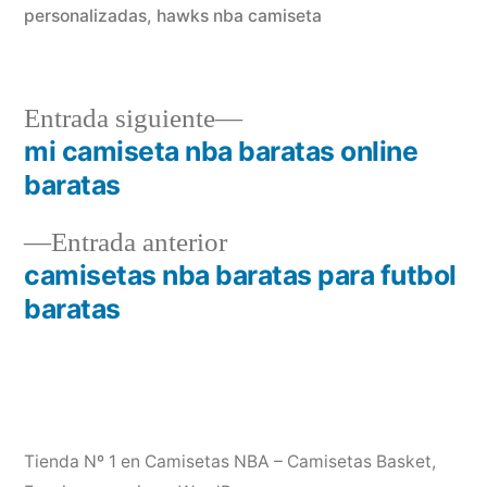
personalizadas
,
hawks nba camiseta
Entrada
Entrada siguiente
siguiente:
mi camiseta nba baratas online
Navegación
baratas
de
Entrada
Entrada anterior
entradas
anterior:
camisetas nba baratas para futbol
baratas
Tienda Nº 1 en Camisetas NBA – Camisetas Basket
,