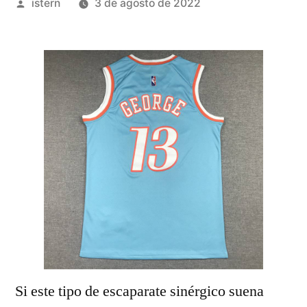
Publicado
istern
3 de agosto de 2022
por
Si este tipo de escaparate sinérgico suena