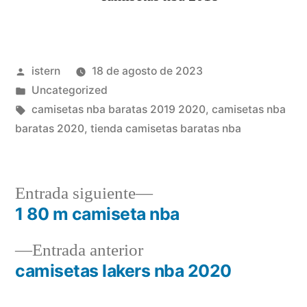
Publicado
istern
18 de agosto de 2023
por
Publicado
Uncategorized
en
Etiquetas:
camisetas nba baratas 2019 2020
,
camisetas nba
baratas 2020
,
tienda camisetas baratas nba
Entrada
Entrada siguiente
siguiente:
1 80 m camiseta nba
Navegación
Entrada
Entrada anterior
de
anterior:
camisetas lakers nba 2020
entradas