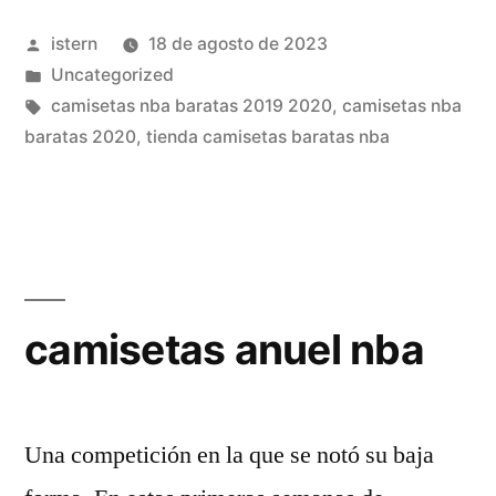
camisetas
Publicado
istern
18 de agosto de 2023
nba»
por
Publicado
Uncategorized
en
Etiquetas:
camisetas nba baratas 2019 2020
,
camisetas nba
baratas 2020
,
tienda camisetas baratas nba
camisetas anuel nba
Una competición en la que se notó su baja