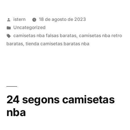
camisetas
Publicado
istern
18 de agosto de 2023
nba»
por
Publicado
Uncategorized
en
Etiquetas:
camisetas nba falsas baratas
,
camisetas nba retro
baratas
,
tienda camisetas baratas nba
24 segons camisetas
nba