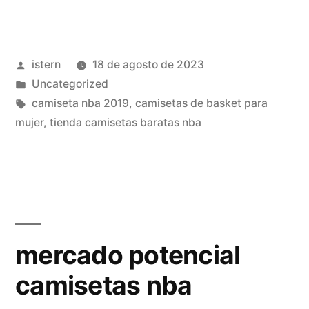
nba
2019
Publicado
istern
18 de agosto de 2023
aliexpress»
por
Publicado
Uncategorized
en
Etiquetas:
camiseta nba 2019
,
camisetas de basket para
mujer
,
tienda camisetas baratas nba
mercado potencial
camisetas nba