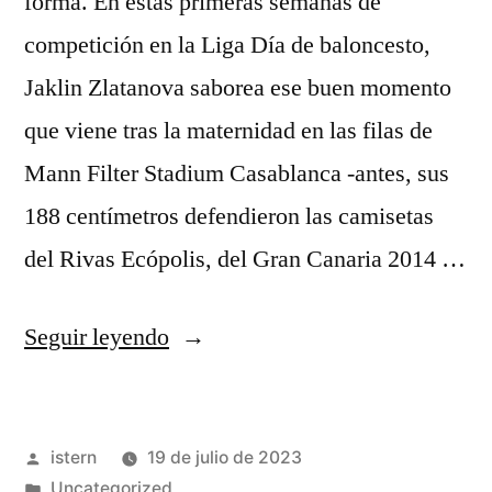
forma. En estas primeras semanas de
competición en la Liga Día de baloncesto,
Jaklin Zlatanova saborea ese buen momento
que viene tras la maternidad en las filas de
Mann Filter Stadium Casablanca -antes, sus
188 centímetros defendieron las camisetas
del Rivas Ecópolis, del Gran Canaria 2014 …
«camisetas
Seguir leyendo
anuel
nba»
Publicado
istern
19 de julio de 2023
por
Publicado
Uncategorized