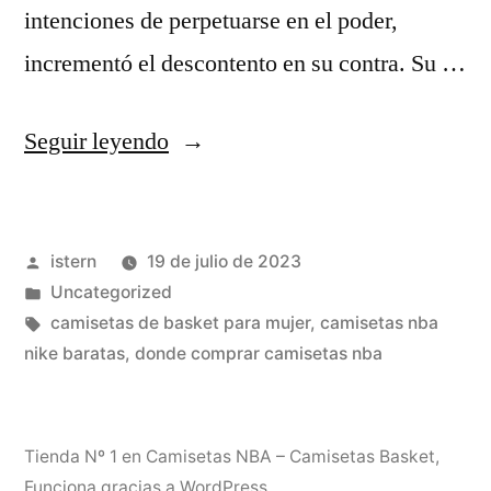
intenciones de perpetuarse en el poder,
incrementó el descontento en su contra. Su …
«jamal
Seguir leyendo
crawford
camiseta
Publicado
istern
19 de julio de 2023
nba
por
Publicado
Uncategorized
sportzone»
en
Etiquetas:
camisetas de basket para mujer
,
camisetas nba
nike baratas
,
donde comprar camisetas nba
Tienda Nº 1 en Camisetas NBA – Camisetas Basket
,
Funciona gracias a WordPress.