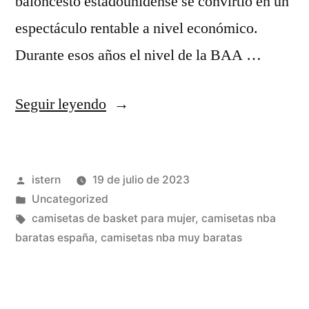
baloncesto estadounidense se convirtió en un
espectáculo rentable a nivel económico.
Durante esos años el nivel de la BAA …
«camisetas
Seguir leyendo
statement
nba
Publicado
istern
19 de julio de 2023
baratas»
por
Publicado
Uncategorized
en
Etiquetas:
camisetas de basket para mujer
,
camisetas nba
baratas españa
,
camisetas nba muy baratas