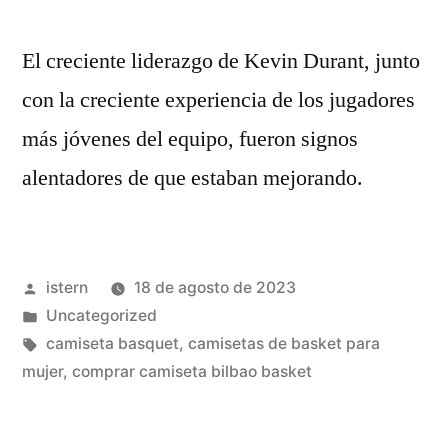
El creciente liderazgo de Kevin Durant, junto
con la creciente experiencia de los jugadores
más jóvenes del equipo, fueron signos
alentadores de que estaban mejorando.
Publicado
istern
18 de agosto de 2023
por
Publicado
Uncategorized
en
Etiquetas:
camiseta basquet
,
camisetas de basket para
mujer
,
comprar camiseta bilbao basket