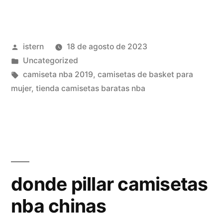
nba
2019
Publicado
istern
18 de agosto de 2023
aliexpress»
por
Publicado
Uncategorized
en
Etiquetas:
camiseta nba 2019
,
camisetas de basket para
mujer
,
tienda camisetas baratas nba
donde pillar camisetas
nba chinas