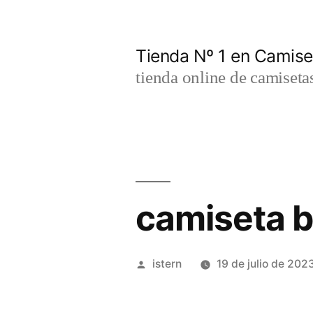
Saltar
al
Tienda Nº 1 en Camis
contenido
tienda online de camiseta
camiseta b
Publicado
istern
19 de julio de 202
por