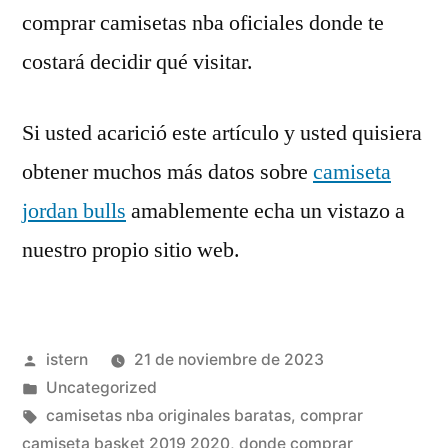
comprar camisetas nba oficiales donde te
costará decidir qué visitar.
Si usted acarició este artículo y usted quisiera
obtener muchos más datos sobre
camiseta
jordan bulls
amablemente echa un vistazo a
nuestro propio sitio web.
Publicado
istern
21 de noviembre de 2023
por
Publicado
Uncategorized
en
Etiquetas:
camisetas nba originales baratas
,
comprar
camiseta basket 2019 2020
,
donde comprar