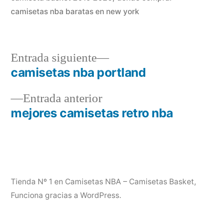
camisetas nba baratas en new york
Entrada
Entrada siguiente
siguiente:
camisetas nba portland
Navegación
Entrada
Entrada anterior
de
anterior:
mejores camisetas retro nba
entradas
Tienda Nº 1 en Camisetas NBA – Camisetas Basket
,
Funciona gracias a WordPress.