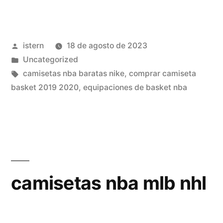
nba
sin
Publicado
istern
18 de agosto de 2023
dorsal»
por
Publicado
Uncategorized
en
Etiquetas:
camisetas nba baratas nike
,
comprar camiseta
basket 2019 2020
,
equipaciones de basket nba
camisetas nba mlb nhl