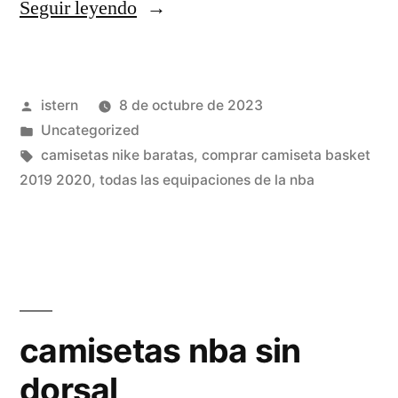
«camiseta
Seguir leyendo
raptors
niños
Publicado
istern
8 de octubre de 2023
nba»
por
Publicado
Uncategorized
en
Etiquetas:
camisetas nike baratas
,
comprar camiseta basket
2019 2020
,
todas las equipaciones de la nba
camisetas nba sin
dorsal