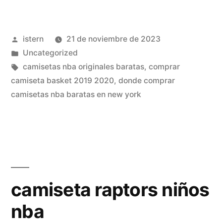
nba
malaga»
Publicado
istern
21 de noviembre de 2023
por
Publicado
Uncategorized
en
Etiquetas:
camisetas nba originales baratas
,
comprar
camiseta basket 2019 2020
,
donde comprar
camisetas nba baratas en new york
camiseta raptors niños
nba