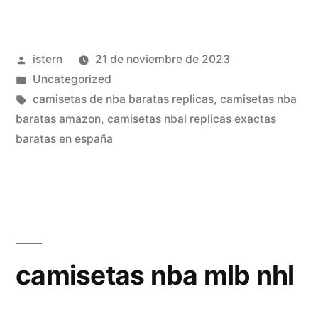
nba
portland»
Publicado
istern
21 de noviembre de 2023
por
Publicado
Uncategorized
en
Etiquetas:
camisetas de nba baratas replicas
,
camisetas nba
baratas amazon
,
camisetas nbal replicas exactas
baratas en españa
camisetas nba mlb nhl