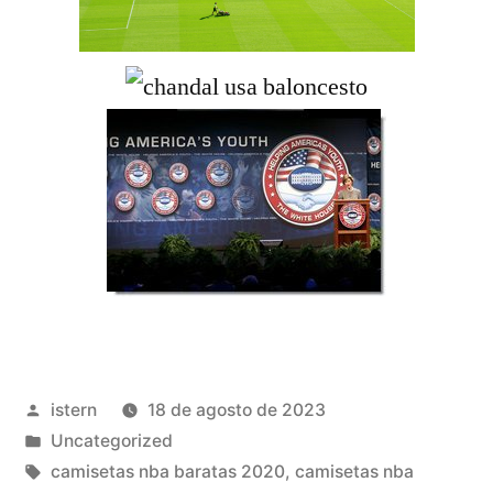
Publicado
istern
18 de agosto de 2023
por
Publicado
Uncategorized
en
Etiquetas:
camisetas nba baratas 2020
,
camisetas nba