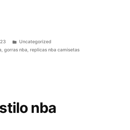
Publicado
023
Uncategorized
en
a
,
gorras nba
,
replicas nba camisetas
stilo nba