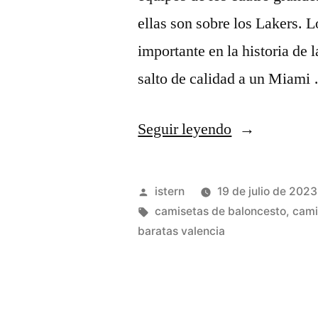
Estrellas»
ellas son sobre los Lakers.
importante en la historia de l
salto de calidad a un Miami
«Camisetas
Seguir leyendo
NBA
Baratas
Publicado
istern
19 de julio de 2023
2023»
por
Etiquetas:
camisetas de baloncesto
,
cami
baratas valencia