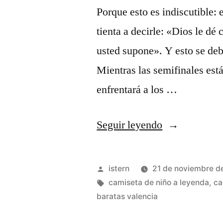
Porque esto es indiscutible: 
tienta a decirle: «Dios le dé
usted supone». Y esto se de
Mientras las semifinales está
enfrentará a los …
«nba
Seguir leyendo
lakers
camiseta»
Publicado
istern
21 de noviembre d
por
Etiquetas:
camiseta de niño a leyenda
,
ca
baratas valencia