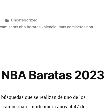
Publicado
Uncategorized
en
camisetas nba baratas valencia
,
mas camisetas nba
 NBA Baratas 2023
 búsquedas que se realizan de uno de los
es campeonatos norteamericanos, 4.47 de