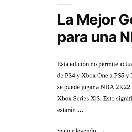
La Mejor G
para una N
Esta edición no permite actua
de PS4 y Xbox One a PS5 y X
se puede jugar a NBA 2K22 
Xbox Series X|S. Esto signif
estarán …
«La
Seguir leyendo