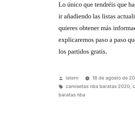
Lo único que tendréis que ha
ir añadiendo las listas actua
quieres obtener más informac
explicaremos paso a paso que
los partidos gratis.
Publicado
istern
18 de agosto de 2
por
Etiquetas:
camisetas nba baratas 2020
,
baratas nba