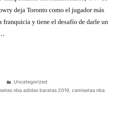
 Lowry deja Toronto como el jugador más
a franquicia y tiene el desafío de darle un
 …
Publicado
Uncategorized
en
setas nba adidas baratas 2019
,
camisetas nba