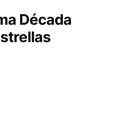
tima Década
strellas