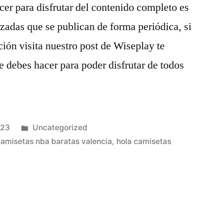
cer para disfrutar del contenido completo es
lizadas que se publican de forma periódica, si
ión visita nuestro post de Wiseplay te
 debes hacer para poder disfrutar de todos
Publicado
023
Uncategorized
en
camisetas nba baratas valencia
,
hola camisetas