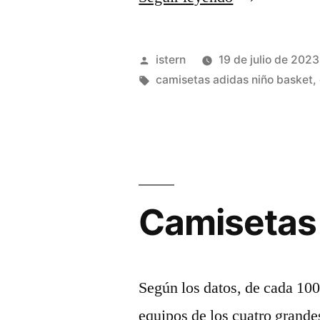
Mejor
Generación
Publicado
istern
19 de julio de 2023
De
por
Etiquetas:
camisetas adidas niño basket
,
la
última
Década
para
Camisetas
una
NBA
Necesitada
Según los datos, de cada 100
De
equipos de los cuatro grand