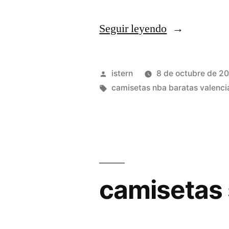
«camisetas
Seguir leyendo
nba
acb»
Publicado
istern
8 de octubre de 2
por
Etiquetas:
camisetas nba baratas valenci
camisetas 