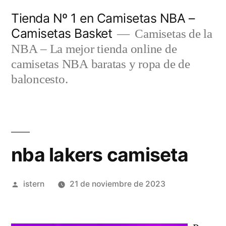
Saltar
Tienda Nº 1 en Camisetas NBA –
al
Camisetas Basket
Camisetas de la
contenido
NBA – La mejor tienda online de
camisetas NBA baratas y ropa de de
baloncesto.
nba lakers camiseta
Publicado
istern
21 de noviembre de 2023
por