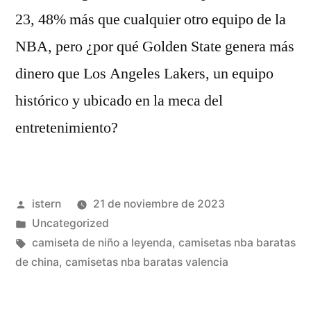
23, 48% más que cualquier otro equipo de la
NBA, pero ¿por qué Golden State genera más
dinero que Los Angeles Lakers, un equipo
histórico y ubicado en la meca del
entretenimiento?
Publicado
istern
21 de noviembre de 2023
por
Publicado
Uncategorized
en
Etiquetas:
camiseta de niño a leyenda
,
camisetas nba baratas
de china
,
camisetas nba baratas valencia