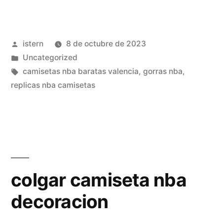
nba
acb»
Publicado
istern
8 de octubre de 2023
por
Publicado
Uncategorized
en
Etiquetas:
camisetas nba baratas valencia
,
gorras nba
,
replicas nba camisetas
colgar camiseta nba
decoracion