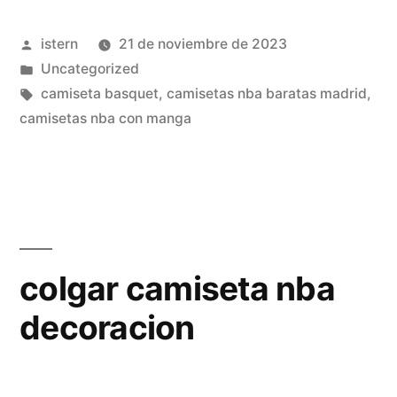
nba»
Publicado
istern
21 de noviembre de 2023
por
Publicado
Uncategorized
en
Etiquetas:
camiseta basquet
,
camisetas nba baratas madrid
,
camisetas nba con manga
colgar camiseta nba
decoracion