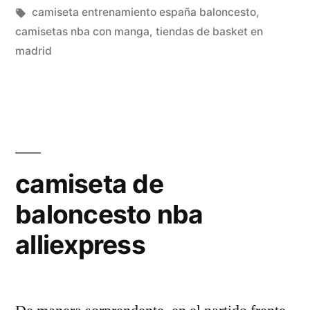
Equipos,
en
Etiquetas:
camiseta entrenamiento españa baloncesto
,
Jugadores
camisetas nba con manga
,
tiendas de basket en
madrid
Y
Partidos»
camiseta de
baloncesto nba
alliexpress