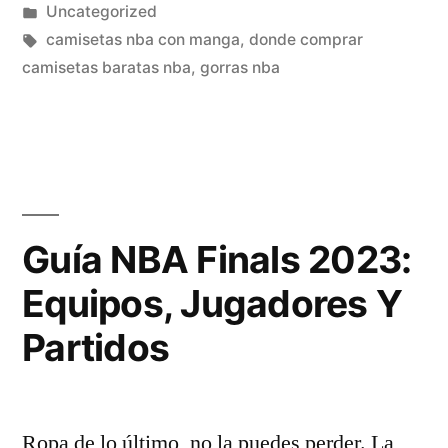
por
Publicado
Uncategorized
en
Etiquetas:
camisetas nba con manga
,
donde comprar
camisetas baratas nba
,
gorras nba
Guía NBA Finals 2023:
Equipos, Jugadores Y
Partidos
Ropa de lo último, no la puedes perder. La