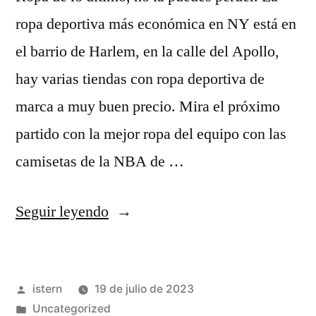
ropa deportiva más económica en NY está en
el barrio de Harlem, en la calle del Apollo,
hay varias tiendas con ropa deportiva de
marca a muy buen precio. Mira el próximo
partido con la mejor ropa del equipo con las
camisetas de la NBA de …
«Guía
Seguir leyendo
NBA
Finals
Publicado
istern
19 de julio de 2023
2023:
por
Publicado
Uncategorized