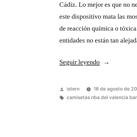
Cádiz. Lo mejor es que no nec
este dispositivo mata las mo
de reacción química o tóxica.
entidades no están tan aleja
«ebay
Seguir leyendo
usa
camisetas
Publicado
istern
18 de agosto de 2
nba»
por
Etiquetas:
camisetas nba del valencia ba