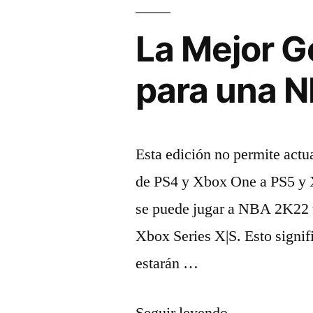
La Mejor G
para una N
Esta edición no permite actua
de PS4 y Xbox One a PS5 y X
se puede jugar a NBA 2K22 
Xbox Series X|S. Esto signif
estarán …
«La