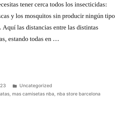
esitas tener cerca todos los insecticidas:
scas y los mosquitos sin producir ningún tipo
 Aquí las distancias entre las distintas
das, estando todas en …
Publicado
023
Uncategorized
en
ratas
,
mas camisetas nba
,
nba store barcelona