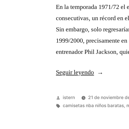
En la temporada 1971/72 el e
consecutivas, un récord en e
Sin embargo, solo regresaría
1999/2000, precisamente en 
entrenador Phil Jackson, qui
«camisetas
Seguir leyendo
18
nba»
Publicado
istern
21 de noviembre d
por
Etiquetas:
camisetas nba niños baratas
,
m