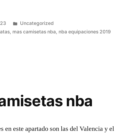
Publicado
023
Uncategorized
en
ratas
,
mas camisetas nba
,
nba equipaciones 2019
camisetas nba
s en este apartado son las del Valencia y el