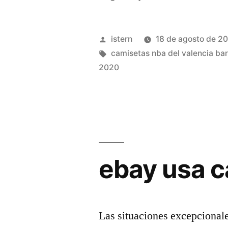
nba
para
Publicado
istern
18 de agosto de 2
carnaval»
por
Etiquetas:
camisetas nba del valencia ba
2020
ebay usa 
Las situaciones excepcionale