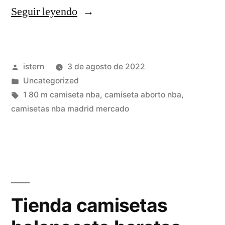
«cómo
Seguir leyendo
y
una
Publicado
istern
3 de agosto de 2022
camiseta
por
Publicado
Uncategorized
nba
en
Etiquetas:
1 80 m camiseta nba
,
camiseta aborto nba
,
baratas
camisetas nba madrid mercado
baratas»
Tienda camisetas