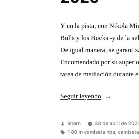
Y en la pista, con Nikola Mi
Bulls y los Bucks -y de la s
De igual manera, se garantiz
Encomendado por su superior,
tarea de mediación durante 
«Tienda
Seguir leyendo
camisetas
baloncesto
Publicado
istern
28 de abril de 202
baratas
por
Etiquetas:
1 80 m camiseta nba
,
camiseta